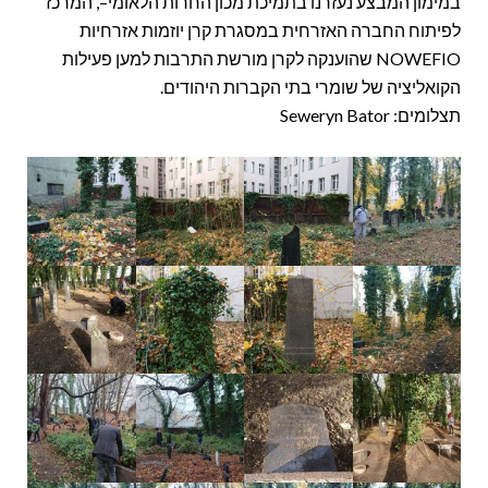
במימון המבצע נעזרנו בתמיכת מכון החרות הלאומי–, המרכז
לפיתוח החברה האזרחית במסגרת קרן יוזמות אזרחיות
NOWEFIO שהוענקה לקרן מורשת התרבות למען פעילות
הקואליציה של שומרי בתי הקברות היהודים.
תצלומים: Seweryn Bator