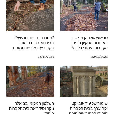
היהודי
22/11/2021
25/11/2021
טדאוש אולובק ממשיך
"התנדבות ביום חמישי"
בעבודות הניקיון בבית
בבית הקברות היהודי
הקברות היהודי בלודז'
בקטוביץ – גלריית תמונות
18/11/2021
22/11/2021
שימור של עוד אובייקט
השלטון המקומי בביאלה
יקר-ערך בבית הקברות
ניקה וסידר את בית הקברות
היהודי ברחוב אוקופובה
היהודי