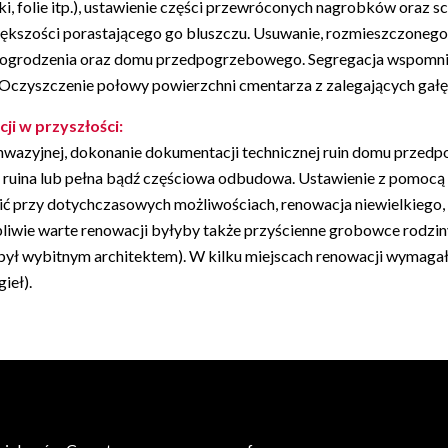
ki, folie itp.), ustawienie części przewróconych nagrobków oraz sc
kszości porastającego go bluszczu. Usuwanie, rozmieszczonego 
ogrodzenia oraz domu przedpogrzebowego. Segregacja wspomnian
Oczyszczenie połowy powierzchni cmentarza z zalegających gałęzi
ji w przyszłości:
 inwazyjnej, dokonanie dokumentacji technicznej ruin domu przed
 ruina lub pełna bądź częściowa odbudowa. Ustawienie z pomocą
tawić przy dotychczasowych możliwościach, renowacja niewielkie
iwie warte renowacji byłyby także przyścienne grobowce rodziny 
 był wybitnym architektem). W kilku miejscach renowacji wymaga
ieł).