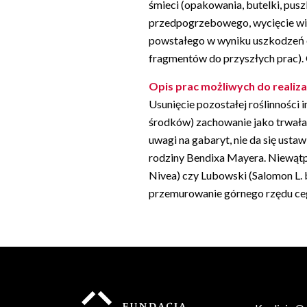
śmieci (opakowania, butelki, pusz
przedpogrzebowego, wycięcie wię
powstałego w wyniku uszkodzeń 
fragmentów do przyszłych prac). 
Opis prac możliwych do realizac
Usunięcie pozostałej roślinności
środków) zachowanie jako trwała
uwagi na gabaryt, nie da się us
rodziny Bendixa Mayera. Niewątpl
Nivea) czy Lubowski (Salomon L.
przemurowanie górnego rzędu ceg