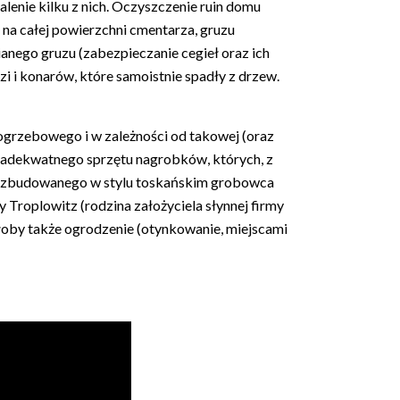
alenie kilku z nich. Oczyszczenie ruin domu
na całej powierzchni cmentarza, gruzu
ego gruzu (zabezpieczanie cegieł oraz ich
 i konarów, które samoistnie spadły z drzew.
pogrzebowego i w zależności od takowej (oraz
 adekwatnego sprzętu nagrobków, których, z
go, zbudowanego w stylu toskańskim grobowca
Troplowitz (rodzina założyciela słynnej firmy
łoby także ogrodzenie (otynkowanie, miejscami