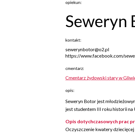
opiekun:
Seweryn 
kontakt:
sewerynbotor@o2.pl
https://www.facebook.com/sew
cmentarz:
Cmentarz żydowski stary w Gliwic
opis:
Seweryn Botor jest młodzieżowym 
jest studentem III roku historii
Opis dotychczasowych prac pr
Oczyszczenie kwatery dziecięcej z