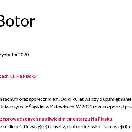
Botor
erynbotor2020
ach, ul. Na Piasku
radnym oraz społecznikiem. Dd kilku lat walczy o upamiętnianie w
 na Uniwersytecie Śląskim w Katowicach. W 2021 roku rozpoczął pr
zeprowadzonych na gliwickim cmentarzu Na Piasku:
 roślinności inwazyjnej (bluszcz, drobne drzewka – samosiejki), 