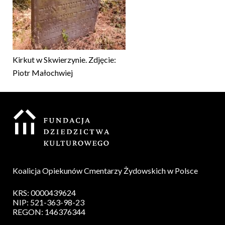
Kirkut w Skwierzynie. Zdjęcie:
Piotr Małochwiej
Koalicja Opiekunów Cmentarzy Żydowskich w Polsce
KRS: 0000439624
NIP: 521-363-98-23
REGON: 146376344