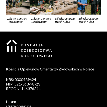
Zdjęcie: Centrum
Zdjęcie: Centrum
Zdjęcie: Centrum
Zdjęcie: Centrum
Trzech Kultur
Trzech Kultur
Trzech Kultur
Trzech Kultur
Koalicja Opiekunów Cmentarzy Żydowskich w Polsce
KRS: 0000439624
NIP: 521-363-98-23
REGON: 146376344
forum
strefa opiekuna