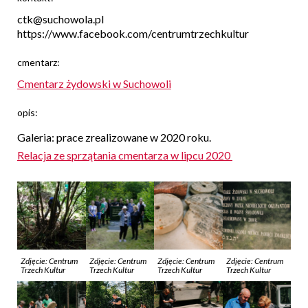
ctk@suchowola.pl
https://www.facebook.com/centrumtrzechkultur
cmentarz:
Cmentarz żydowski w Suchowoli
opis:
Galeria: prace zrealizowane w 2020 roku.
Relacja ze sprzątania cmentarza w lipcu 2020
Zdjęcie: Centrum
Zdjęcie: Centrum
Zdjęcie: Centrum
Zdjęcie: Centrum
Trzech Kultur
Trzech Kultur
Trzech Kultur
Trzech Kultur