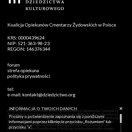
Koalicja Opiekunów Cmentarzy Żydowskich w Polsce
KRS: 0000439624
NIP: 521-363-98-23
REGON: 146376344
forum
strefa opiekuna
polityka prywatności
tel:
e-mail:
kontakt@dziedzictwo.org
+
INFORMACJA O TWOICH DANYCH
Projekt stworzenia strony internetowej Koalicji Opiekunów Cmentarzy
Żydowskich w Polsce jest realizowany ze środków Programu Funduszu
Prosimy o potwierdzenie zapoznania się z poniższymi
Inicjatyw Obywatelskich na lata 2014-2020, Narodowy Instytut Wolności -
Centrum Rozwoju Społeczeństwa Obywatelskiego. Mapa cmentarzy
informacjami poprzez kliknięcie przycisku „Rozumiem” lub
żydowskich powstała na podstawie bazy danych stworzonej przez
przycisku ”x”.
Narodowy Instytut Dziedzictwa i Fundację Dziedzictwa Kulturowego