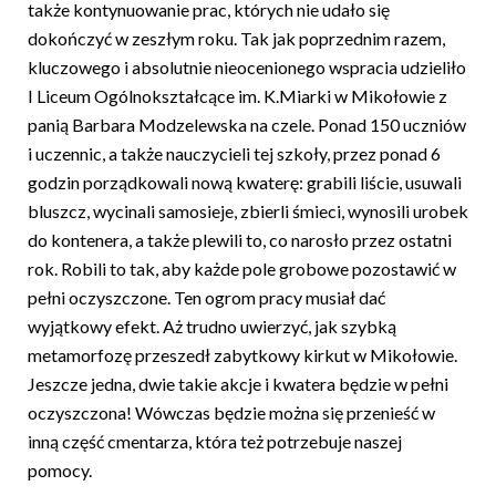
także kontynuowanie prac, których nie udało się
dokończyć w zeszłym roku. Tak jak poprzednim razem,
kluczowego i absolutnie nieocenionego wspracia udzieliło
I Liceum Ogólnokształcące im. K.Miarki w Mikołowie z
panią Barbara Modzelewska na czele. Ponad 150 uczniów
i uczennic, a także nauczycieli tej szkoły, przez ponad 6
godzin porządkowali nową kwaterę: grabili liście, usuwali
bluszcz, wycinali samosieje, zbierli śmieci, wynosili urobek
do kontenera, a także plewili to, co narosło przez ostatni
rok. Robili to tak, aby każde pole grobowe pozostawić w
pełni oczyszczone. Ten ogrom pracy musiał dać
wyjątkowy efekt. Aż trudno uwierzyć, jak szybką
metamorfozę przeszedł zabytkowy kirkut w Mikołowie.
Jeszcze jedna, dwie takie akcje i kwatera będzie w pełni
oczyszczona! Wówczas będzie można się przenieść w
inną część cmentarza, która też potrzebuje naszej
pomocy.