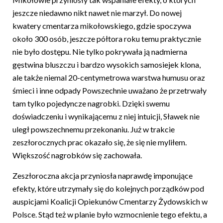
jeszcze niedawno nikt nawet nie marzył. Do nowej
kwatery cmentarza mikołowskiego, gdzie spoczywa
około 300 osób, jeszcze półtora roku temu praktycznie
nie było dostępu. Nie tylko pokrywała ją nadmierna
gęstwina bluszczu i bardzo wysokich samosiejek klona,
ale także niemal 20-centymetrowa warstwa humusu oraz
śmieci i inne odpady Powszechnie uważano że przetrwały
tam tylko pojedyncze nagrobki. Dzięki swemu
doświadczeniu i wynikającemu z niej intuicji, Sławek nie
uległ powszechnemu przekonaniu. Już w trakcie
zeszłorocznych prac okazało się, że się nie myliłem.
Większość nagrobków się zachowała.
Zeszłoroczna akcja przyniosła naprawdę imponujące
efekty, które utrzymały się do kolejnych porządków pod
auspicjami Koalicji Opiekunów Cmentarzy Żydowskich w
Polsce. Stąd też w planie było wzmocnienie tego efektu, a