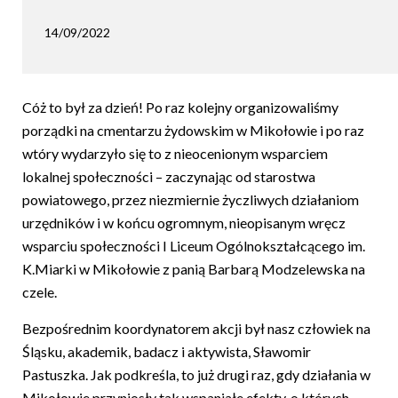
14/09/2022
Cóż to był za dzień! Po raz kolejny organizowaliśmy
porządki na cmentarzu żydowskim w Mikołowie i po raz
wtóry wydarzyło się to z nieocenionym wsparciem
lokalnej społeczności – zaczynając od starostwa
powiatowego, przez niezmiernie życzliwych działaniom
urzędników i w końcu ogromnym, nieopisanym wręcz
wsparciu społeczności I Liceum Ogólnokształcącego im.
K.Miarki w Mikołowie z panią Barbarą Modzelewska na
czele.
Bezpośrednim koordynatorem akcji był nasz człowiek na
Śląsku, akademik, badacz i aktywista, Sławomir
Pastuszka. Jak podkreśla, to już drugi raz, gdy działania w
Mikołowie przyniosły tak wspaniałe efekty, o których