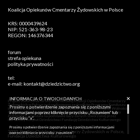
Koalicja Opiekunów Cmentarzy Żydowskich w Polsce
KRS: 0000439624
NIP: 521-363-98-23
REGON: 146376344
forum
strefa opiekuna
polityka prywatności
tel:
e-mail:
kontakt@dziedzictwo.org
+
INFORMACJA O TWOICH DANYCH
Projekt stworzenia strony internetowej Koalicji Opiekunów Cmentarzy
Żydowskich w Polsce jest realizowany ze środków Programu Funduszu
Prosimy o potwierdzenie zapoznania się z poniższymi
Inicjatyw Obywatelskich na lata 2014-2020, Narodowy Instytut Wolności -
Centrum Rozwoju Społeczeństwa Obywatelskiego. Mapa cmentarzy
informacjami poprzez kliknięcie przycisku „Rozumiem” lub
żydowskich powstała na podstawie bazy danych stworzonej przez
przycisku ”x”.
Narodowy Instytut Dziedzictwa i Fundację Dziedzictwa Kulturowego
Prosimy o potwierdzenie zapoznania się z poniższymi informacjami
2020. Koalicja Opiekunów Cmentarzy Żydowskich w Polsce,
poprzez kliknięcie przycisku „rozumiem”.
Fundacja Dziedzictwa Kulturowego