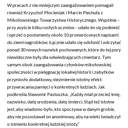
W pracach z nie mniejszym zaangażowaniem pomagali
również Krzysztof Płocieniak i Marcin Piechuła z
Mikołowskiego Towarzystwa Historycznego. Wspólnie –
przy asyście kilku rosłych uczniów – udało im się podnieść
i oprzeć o postumenty około 10 przewróconych napisami
do ziemi nagrobków. Łącznie udało się odsłonić i odczytać
ponad 30 nowych nazwisk pochowanych, które do tej pory
niewidoczne były dla odwiedzających cmentarz. Tym
samym obok zaangażowania członków mikołowskiej
społeczności w pielęgnację lokalnej historii i zabytków
przyniosło dodatkowy, niezmiernie istotny efekt:
przywracania pamięci o konkretnych ludziach. Jak
podkreśla Sławomir Pastuszka: „Każdy miał przecież imię,
nazwisko, datę urodzenia, datę śmierci. Stąd też istotne
jest, aby wiadomo było, kto spoczywa w danym grobie,
aby nie pozostawał on anonimowy, aby na wieki świadczył
o istnieniu konkretnej ludzkiej istoty.”